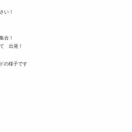
さい！
集合！
て 出発！
ードの様子です