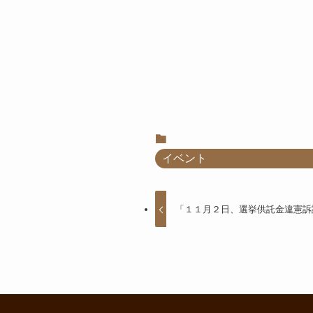
イベント
「１１月２日、選挙供託金違憲訴